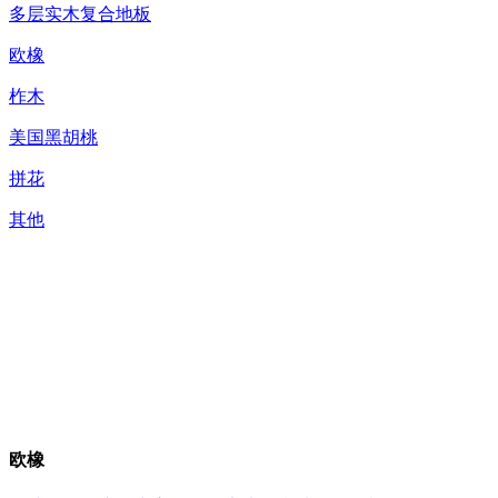
多层实木复合地板
欧橡
柞木
美国黑胡桃
拼花
其他
欧橡