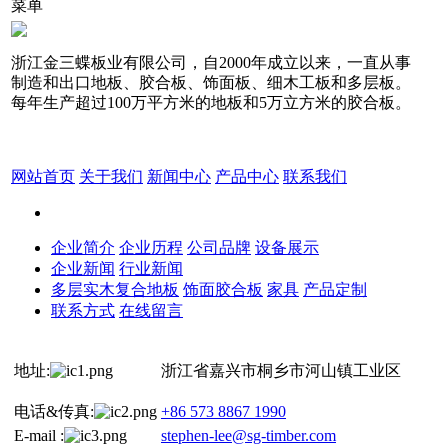
菜单
浙江金三蝶板业有限公司，自2000年成立以来，一直从事
制造和出口地板、胶合板、饰面板、细木工板和多层板。
每年生产超过100万平方米的地板和5万立方米的胶合板。
网站首页
关于我们
新闻中心
产品中心
联系我们
企业简介
企业历程
公司品牌
设备展示
企业新闻
行业新闻
多层实木复合地板
饰面胶合板
家具
产品定制
联系方式
在线留言
地址:
浙江省嘉兴市桐乡市河山镇工业区
电话&传真:
+86 573 8867 1990
E-mail :
stephen-lee@sg-timber.com