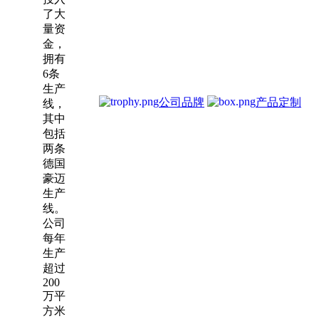
了大
量资
金，
拥有
6条
生产
公司品牌
产品定制
线，
其中
包括
两条
德国
豪迈
生产
线。
公司
每年
生产
超过
200
万平
方米