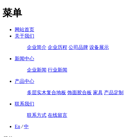
菜单
网站首页
关于我们
企业简介
企业历程
公司品牌
设备展示
新闻中心
企业新闻
行业新闻
产品中心
多层实木复合地板
饰面胶合板
家具
产品定制
联系我们
联系方式
在线留言
En
/
中