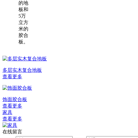
的地
板和
5万
立方
米的
胶合
板。
多层实木复合地板
查看更多
饰面胶合板
查看更多
家具
查看更多
在线留言