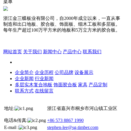
菜单
浙江金三蝶板业有限公司，自2000年成立以来，一直从事
制造和出口地板、胶合板、饰面板、细木工板和多层板。
每年生产超过100万平方米的地板和5万立方米的胶合板。
网站首页
关于我们
新闻中心
产品中心
联系我们
企业简介
企业历程
公司品牌
设备展示
企业新闻
行业新闻
多层实木复合地板
饰面胶合板
家具
产品定制
联系方式
在线留言
地址:
浙江省嘉兴市桐乡市河山镇工业区
电话&传真:
+86 573 8867 1990
E-mail :
stephen-lee@sg-timber.com