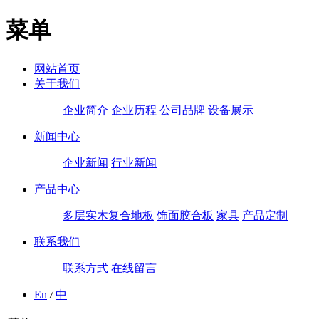
菜单
网站首页
关于我们
企业简介
企业历程
公司品牌
设备展示
新闻中心
企业新闻
行业新闻
产品中心
多层实木复合地板
饰面胶合板
家具
产品定制
联系我们
联系方式
在线留言
En
/
中