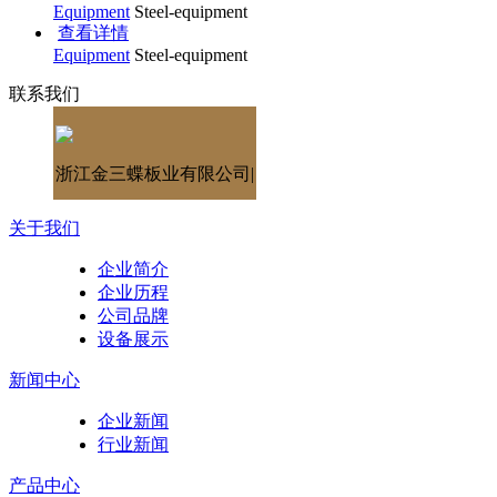
Equipment
Steel-equipment
查看详情
Equipment
Steel-equipment
联系我们
浙江金三蝶板业有限公司|
关于我们
企业简介
企业历程
公司品牌
设备展示
新闻中心
企业新闻
行业新闻
产品中心