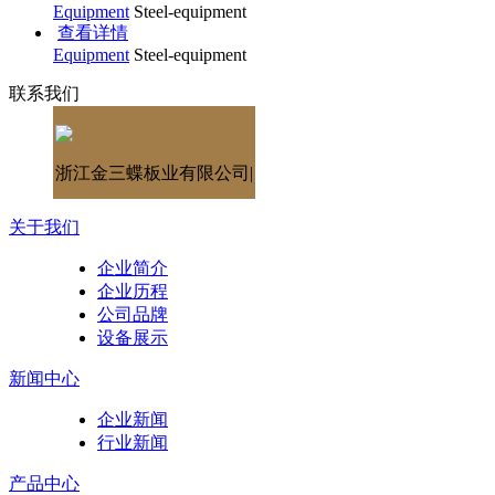
Equipment
Steel-equipment
查看详情
Equipment
Steel-equipment
联系我们
浙江金三蝶板业有限公司|
关于我们
企业简介
企业历程
公司品牌
设备展示
新闻中心
企业新闻
行业新闻
产品中心