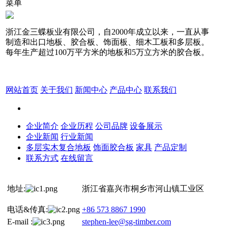
菜单
浙江金三蝶板业有限公司，自2000年成立以来，一直从事
制造和出口地板、胶合板、饰面板、细木工板和多层板。
每年生产超过100万平方米的地板和5万立方米的胶合板。
网站首页
关于我们
新闻中心
产品中心
联系我们
企业简介
企业历程
公司品牌
设备展示
企业新闻
行业新闻
多层实木复合地板
饰面胶合板
家具
产品定制
联系方式
在线留言
地址:
浙江省嘉兴市桐乡市河山镇工业区
电话&传真:
+86 573 8867 1990
E-mail :
stephen-lee@sg-timber.com