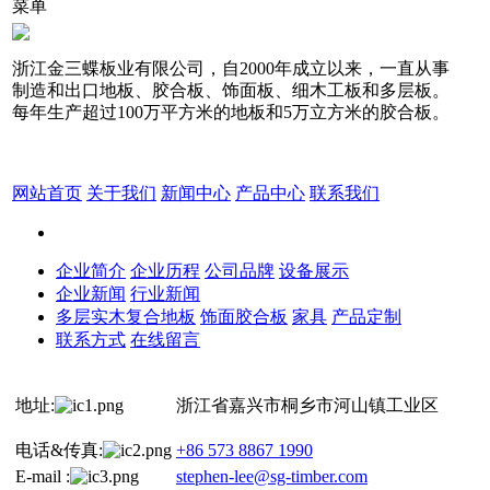
菜单
浙江金三蝶板业有限公司，自2000年成立以来，一直从事
制造和出口地板、胶合板、饰面板、细木工板和多层板。
每年生产超过100万平方米的地板和5万立方米的胶合板。
网站首页
关于我们
新闻中心
产品中心
联系我们
企业简介
企业历程
公司品牌
设备展示
企业新闻
行业新闻
多层实木复合地板
饰面胶合板
家具
产品定制
联系方式
在线留言
地址:
浙江省嘉兴市桐乡市河山镇工业区
电话&传真:
+86 573 8867 1990
E-mail :
stephen-lee@sg-timber.com