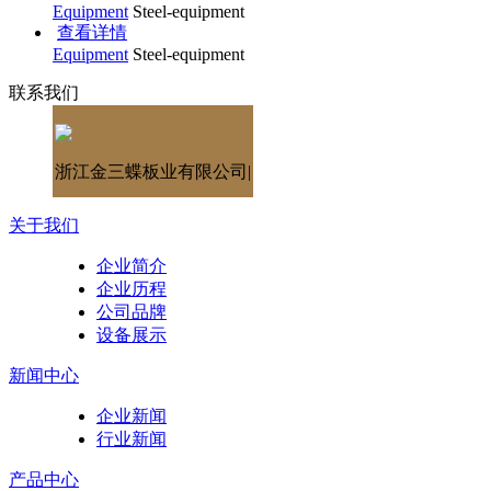
Equipment
Steel-equipment
查看详情
Equipment
Steel-equipment
联系我们
浙江金三蝶板业有限公司|
关于我们
企业简介
企业历程
公司品牌
设备展示
新闻中心
企业新闻
行业新闻
产品中心