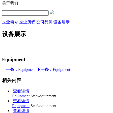
关于我们
企业简介
企业历程
公司品牌
设备展示
设备展示
Equipment
上一条：
Equipment
下一条：
Equipment
相关内容
查看详情
Equipment
Steel-equipment
查看详情
Equipment
Steel-equipment
查看详情