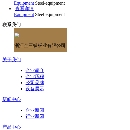
Equipment
Steel-equipment
查看详情
Equipment
Steel-equipment
联系我们
浙江金三蝶板业有限公司|
关于我们
企业简介
企业历程
公司品牌
设备展示
新闻中心
企业新闻
行业新闻
产品中心