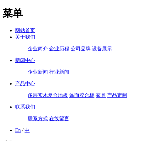
菜单
网站首页
关于我们
企业简介
企业历程
公司品牌
设备展示
新闻中心
企业新闻
行业新闻
产品中心
多层实木复合地板
饰面胶合板
家具
产品定制
联系我们
联系方式
在线留言
En
/
中