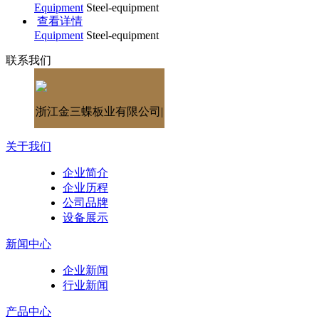
Equipment
Steel-equipment
查看详情
Equipment
Steel-equipment
联系我们
浙江金三蝶板业有限公司|
关于我们
企业简介
企业历程
公司品牌
设备展示
新闻中心
企业新闻
行业新闻
产品中心