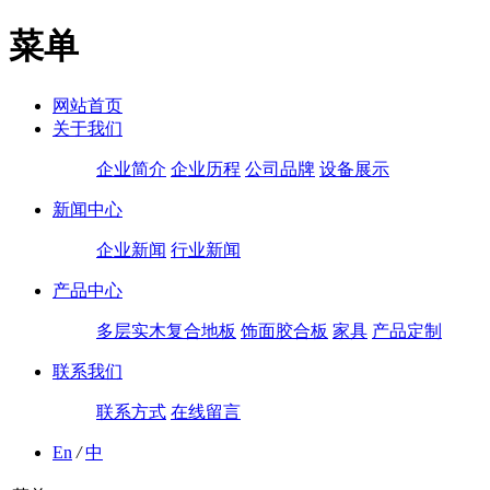
菜单
网站首页
关于我们
企业简介
企业历程
公司品牌
设备展示
新闻中心
企业新闻
行业新闻
产品中心
多层实木复合地板
饰面胶合板
家具
产品定制
联系我们
联系方式
在线留言
En
/
中