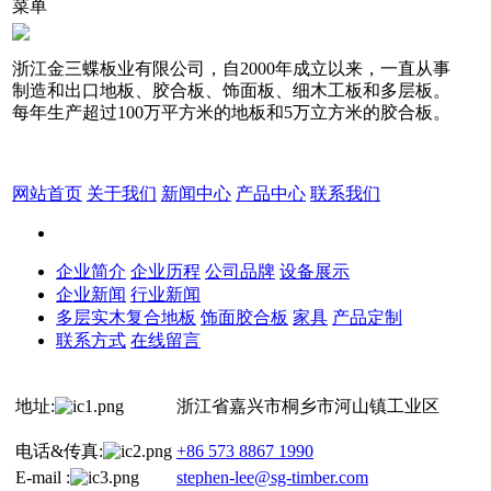
菜单
浙江金三蝶板业有限公司，自2000年成立以来，一直从事
制造和出口地板、胶合板、饰面板、细木工板和多层板。
每年生产超过100万平方米的地板和5万立方米的胶合板。
网站首页
关于我们
新闻中心
产品中心
联系我们
企业简介
企业历程
公司品牌
设备展示
企业新闻
行业新闻
多层实木复合地板
饰面胶合板
家具
产品定制
联系方式
在线留言
地址:
浙江省嘉兴市桐乡市河山镇工业区
电话&传真:
+86 573 8867 1990
E-mail :
stephen-lee@sg-timber.com