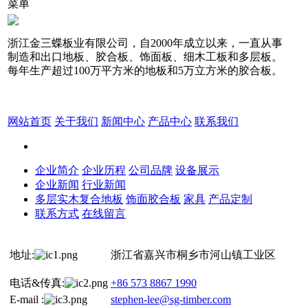
菜单
浙江金三蝶板业有限公司，自2000年成立以来，一直从事
制造和出口地板、胶合板、饰面板、细木工板和多层板。
每年生产超过100万平方米的地板和5万立方米的胶合板。
网站首页
关于我们
新闻中心
产品中心
联系我们
企业简介
企业历程
公司品牌
设备展示
企业新闻
行业新闻
多层实木复合地板
饰面胶合板
家具
产品定制
联系方式
在线留言
地址:
浙江省嘉兴市桐乡市河山镇工业区
电话&传真:
+86 573 8867 1990
E-mail :
stephen-lee@sg-timber.com