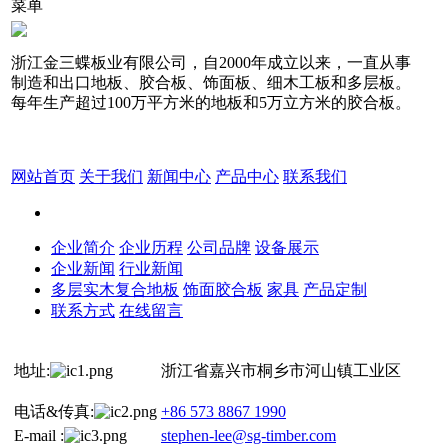
菜单
浙江金三蝶板业有限公司，自2000年成立以来，一直从事
制造和出口地板、胶合板、饰面板、细木工板和多层板。
每年生产超过100万平方米的地板和5万立方米的胶合板。
网站首页
关于我们
新闻中心
产品中心
联系我们
企业简介
企业历程
公司品牌
设备展示
企业新闻
行业新闻
多层实木复合地板
饰面胶合板
家具
产品定制
联系方式
在线留言
地址:
浙江省嘉兴市桐乡市河山镇工业区
电话&传真:
+86 573 8867 1990
E-mail :
stephen-lee@sg-timber.com