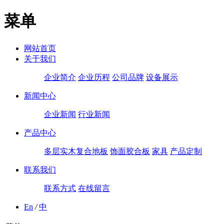
菜单
网站首页
关于我们
企业简介
企业历程
公司品牌
设备展示
新闻中心
企业新闻
行业新闻
产品中心
多层实木复合地板
饰面胶合板
家具
产品定制
联系我们
联系方式
在线留言
En
/
中