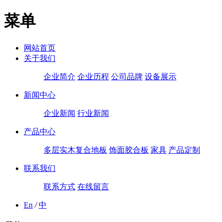
菜单
网站首页
关于我们
企业简介
企业历程
公司品牌
设备展示
新闻中心
企业新闻
行业新闻
产品中心
多层实木复合地板
饰面胶合板
家具
产品定制
联系我们
联系方式
在线留言
En
/
中