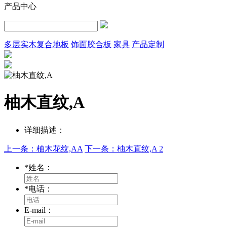
产品中心
多层实木复合地板
饰面胶合板
家具
产品定制
柚木直纹,A
详细描述：
上一条：柚木花纹,AA
下一条：柚木直纹,A 2
*
姓名：
*
电话：
E-mail：