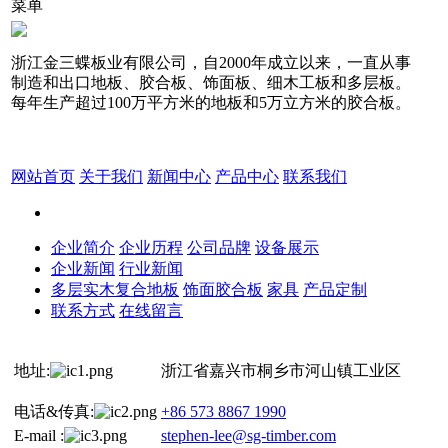
菜单
浙江金三蝶板业有限公司，自2000年成立以来，一直从事
制造和出口地板、胶合板、饰面板、细木工板和多层板。
每年生产超过100万平方米的地板和5万立方米的胶合板。
网站首页
关于我们
新闻中心
产品中心
联系我们
企业简介
企业历程
公司品牌
设备展示
企业新闻
行业新闻
多层实木复合地板
饰面胶合板
家具
产品定制
联系方式
在线留言
地址:
浙江省嘉兴市桐乡市河山镇工业区
电话&传真:
+86 573 8867 1990
E-mail :
stephen-lee@sg-timber.com