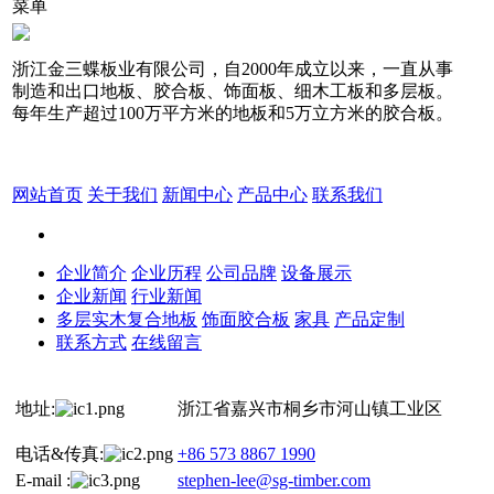
菜单
浙江金三蝶板业有限公司，自2000年成立以来，一直从事
制造和出口地板、胶合板、饰面板、细木工板和多层板。
每年生产超过100万平方米的地板和5万立方米的胶合板。
网站首页
关于我们
新闻中心
产品中心
联系我们
企业简介
企业历程
公司品牌
设备展示
企业新闻
行业新闻
多层实木复合地板
饰面胶合板
家具
产品定制
联系方式
在线留言
地址:
浙江省嘉兴市桐乡市河山镇工业区
电话&传真:
+86 573 8867 1990
E-mail :
stephen-lee@sg-timber.com