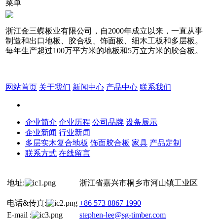
菜单
浙江金三蝶板业有限公司，自2000年成立以来，一直从事
制造和出口地板、胶合板、饰面板、细木工板和多层板。
每年生产超过100万平方米的地板和5万立方米的胶合板。
网站首页
关于我们
新闻中心
产品中心
联系我们
企业简介
企业历程
公司品牌
设备展示
企业新闻
行业新闻
多层实木复合地板
饰面胶合板
家具
产品定制
联系方式
在线留言
地址:
浙江省嘉兴市桐乡市河山镇工业区
电话&传真:
+86 573 8867 1990
E-mail :
stephen-lee@sg-timber.com