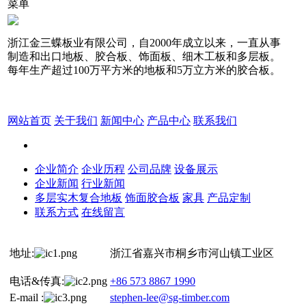
菜单
浙江金三蝶板业有限公司，自2000年成立以来，一直从事
制造和出口地板、胶合板、饰面板、细木工板和多层板。
每年生产超过100万平方米的地板和5万立方米的胶合板。
网站首页
关于我们
新闻中心
产品中心
联系我们
企业简介
企业历程
公司品牌
设备展示
企业新闻
行业新闻
多层实木复合地板
饰面胶合板
家具
产品定制
联系方式
在线留言
地址:
浙江省嘉兴市桐乡市河山镇工业区
电话&传真:
+86 573 8867 1990
E-mail :
stephen-lee@sg-timber.com