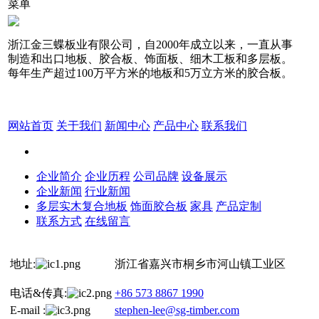
菜单
浙江金三蝶板业有限公司，自2000年成立以来，一直从事
制造和出口地板、胶合板、饰面板、细木工板和多层板。
每年生产超过100万平方米的地板和5万立方米的胶合板。
网站首页
关于我们
新闻中心
产品中心
联系我们
企业简介
企业历程
公司品牌
设备展示
企业新闻
行业新闻
多层实木复合地板
饰面胶合板
家具
产品定制
联系方式
在线留言
地址:
浙江省嘉兴市桐乡市河山镇工业区
电话&传真:
+86 573 8867 1990
E-mail :
stephen-lee@sg-timber.com