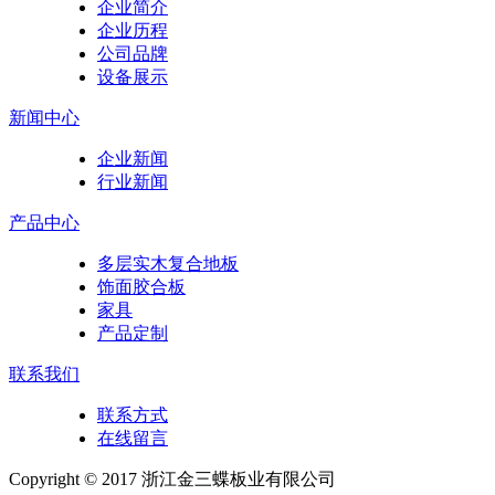
企业简介
企业历程
公司品牌
设备展示
新闻中心
企业新闻
行业新闻
产品中心
多层实木复合地板
饰面胶合板
家具
产品定制
联系我们
联系方式
在线留言
Copyright © 2017 浙江金三蝶板业有限公司