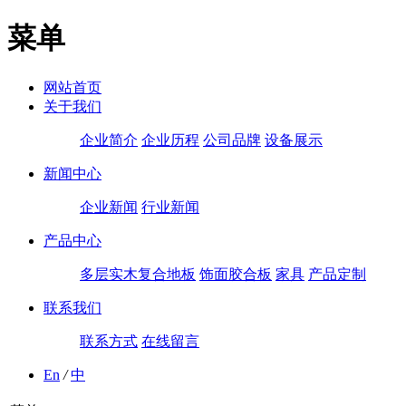
菜单
网站首页
关于我们
企业简介
企业历程
公司品牌
设备展示
新闻中心
企业新闻
行业新闻
产品中心
多层实木复合地板
饰面胶合板
家具
产品定制
联系我们
联系方式
在线留言
En
/
中