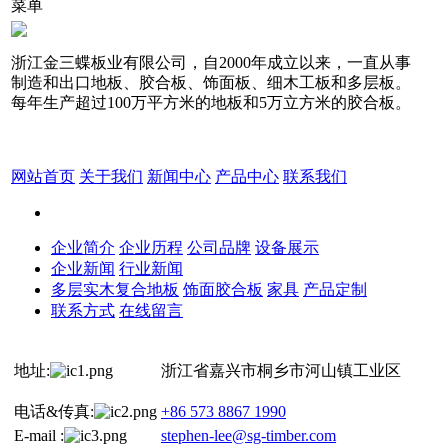
菜单
浙江金三蝶板业有限公司，自2000年成立以来，一直从事
制造和出口地板、胶合板、饰面板、细木工板和多层板。
每年生产超过100万平方米的地板和5万立方米的胶合板。
网站首页
关于我们
新闻中心
产品中心
联系我们
企业简介
企业历程
公司品牌
设备展示
企业新闻
行业新闻
多层实木复合地板
饰面胶合板
家具
产品定制
联系方式
在线留言
地址:
浙江省嘉兴市桐乡市河山镇工业区
电话&传真:
+86 573 8867 1990
E-mail :
stephen-lee@sg-timber.com