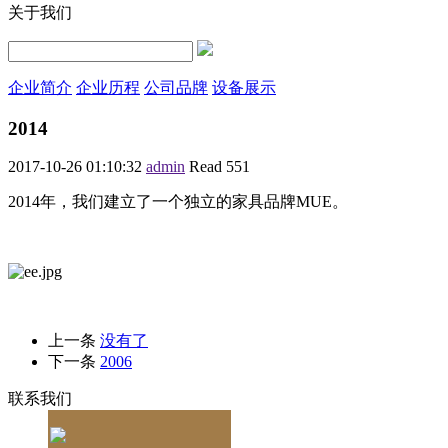
关于我们
企业简介
企业历程
公司品牌
设备展示
2014
2017-10-26 01:10:32
admin
Read
551
2014年，我们建立了一个独立的家具品牌MUE。
上一条
没有了
下一条
2006
联系我们