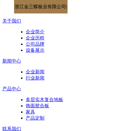
浙江金三蝶板业有限公司|
关于我们
企业简介
企业历程
公司品牌
设备展示
新闻中心
企业新闻
行业新闻
产品中心
多层实木复合地板
饰面胶合板
家具
产品定制
联系我们